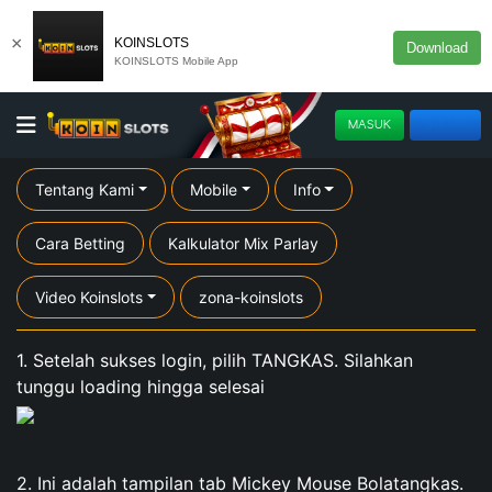
×
KOINSLOTS
Download
KOINSLOTS Mobile App
MASUK
DAFTAR
Tentang Kami
Mobile
Info
Cara Betting
Kalkulator Mix Parlay
Video Koinslots
zona-koinslots
1. Setelah sukses login, pilih TANGKAS. Silahkan
tunggu loading hingga selesai
2. Ini adalah tampilan tab Mickey Mouse Bolatangkas.