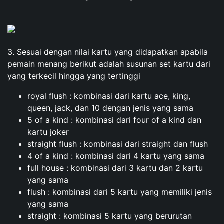
3. Sesuai dengan nilai kartu yang didapatkan apabila
pemain menang berikut adalah susunan set kartu dari
yang terkecil hingga yang tertinggi
royal flush : kombinasi dari kartu ace, king,
queen, jack, dan 10 dengan jenis yang sama
5 of a kind : kombinasi dari four of a kind dan
kartu joker
straight flush : kombinasi dari straight dan flush
4 of a kind : kombinasi dari 4 kartu yang sama
full house : kombinasi dari 3 kartu dan 2 kartu
yang sama
flush : kombinasi dari 5 kartu yang memiliki jenis
yang sama
straight : kombinasi 5 kartu yang berurutan