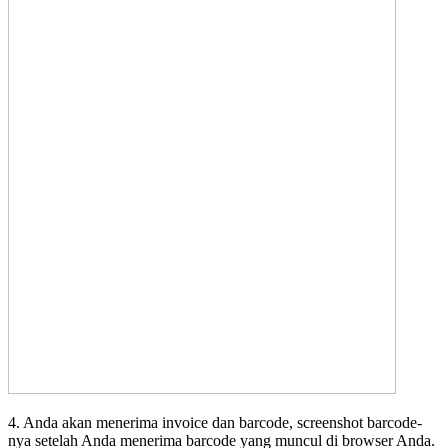
4. Anda akan menerima invoice dan barcode, screenshot barcode-
nya setelah Anda menerima barcode yang muncul di browser Anda.