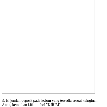
3. Isi jumlah deposit pada kolom yang tersedia sesuai keinginan
Anda, kemudian klik tombol "KIRIM"