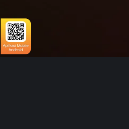
Jadwal bank