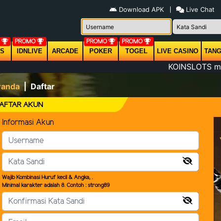
Download APK
Live Chat
O
PROMO
PROMO
PROMO
TS
IDNLIVE
ARCADE
POKER
TOGEL
LIVE CASINO
TAN
KOINSLOTS menghadirkan 
randa
Daftar
AFTAR AKUN
Informasi Akun
Wajib Kombinasi Huruf kecil & Angka, .
Minimal karakter adalah 8. Contoh : strong89