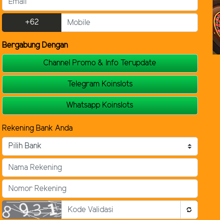
+62
Bergabung Dengan
Channel Promo & Info Terupdate
Telegram Koinslots
Whatsapp Koinslots
Rekening Bank Anda